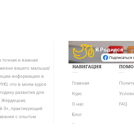
Я Родился
а точная и важная
НАВИГАЦИЯ
ПОМО
 жизни вашего малыша!
упицам информацию в
Главная
Полит
РУЮ, что в моем курсе
тодику развития для
Курс
Услов
 Жердецкая,
О нас
FAQ
й 0+, практикующий
Блог
авания с опытом
ю качество жизни через
Контакты
больше!